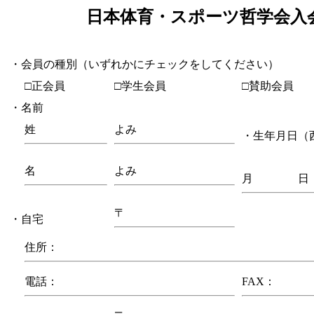
日本体育・スポーツ哲学会入
・会員の種別（いずれかにチェックをしてください）
□正会員
□学生会員
□賛助会員
・名前
姓
よみ
・生年月日（
名
よみ
月 日
〒
・自宅
住所：
電話：
FAX：